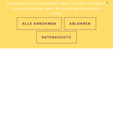
Nutzung der Dienste gesammelt haben. Sie geben Einwilligung
zu unseren Cookies, wenn Sie unsere Website weiterhin
nutzen.
ALLE ANNEHMEN
ABLEHNEN
DATENSCHUTZ
THE BEST
PRICE,
ALWAYS.
Book directly on our website and get 10% off with the code
ONLINE.
BOOK THE BEST RATE