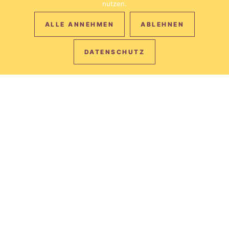
nutzen.
ALLE ANNEHMEN
ABLEHNEN
DATENSCHUTZ
THE BEST
PRICE,
ALWAYS.
Book directly on our website and get 10% off with the code
ONLINE.
BOOK THE BEST RATE