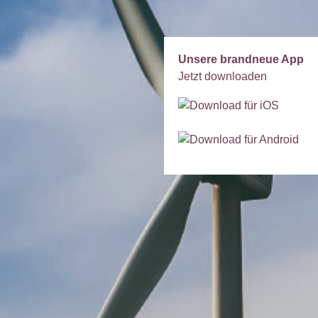
Unsere brandneue App
Jetzt downloaden