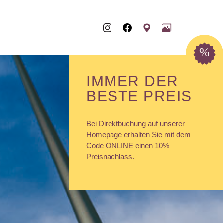
%
IMMER DER
BESTE PREIS
Bei Direktbuchung auf unserer
Homepage erhalten Sie mit dem
Code ONLINE einen 10%
Preisnachlass.