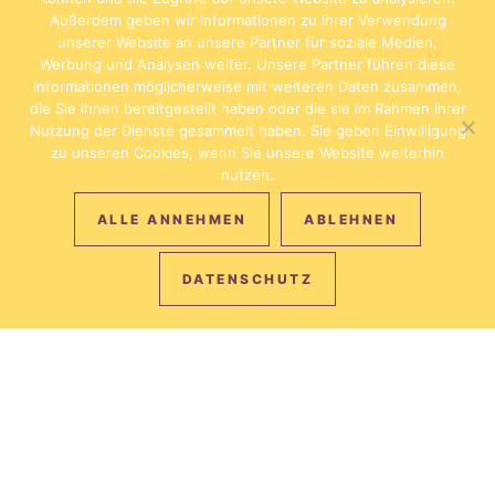
Außerdem geben wir Informationen zu Ihrer Verwendung
unserer Website an unsere Partner für soziale Medien,
Werbung und Analysen weiter. Unsere Partner führen diese
Informationen möglicherweise mit weiteren Daten zusammen,
die Sie ihnen bereitgestellt haben oder die sie im Rahmen Ihrer
Nutzung der Dienste gesammelt haben. Sie geben Einwilligung
zu unseren Cookies, wenn Sie unsere Website weiterhin
nutzen.
ALLE ANNEHMEN
ABLEHNEN
DATENSCHUTZ
IMMER DER
BESTE PREIS
Bei Direktbuchung auf unserer Homepage erhalten Sie mit