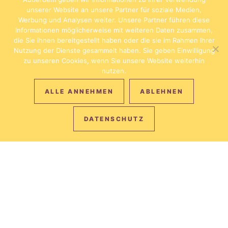
unserer Website an unsere Partner für soziale Medien,
Werbung und Analysen weiter. Unsere Partner führen diese
Informationen möglicherweise mit weiteren Daten zusammen,
die Sie ihnen bereitgestellt haben oder die sie im Rahmen Ihrer
Nutzung der Dienste gesammelt haben. Sie geben Einwilligung
zu unseren Cookies, wenn Sie unsere Website weiterhin
nutzen.
ALLE ANNEHMEN
ABLEHNEN
DATENSCHUTZ
IMMER DER
BESTE PREIS
Bei Direktbuchung auf unserer Homepage erhalten Sie mit
dem Code ONLINE einen 10% Preisnachlass.