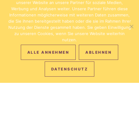
unserer Website an unsere Partner für soziale Medien,
Werbung und Analysen weiter. Unsere Partner führen diese
Informationen möglicherweise mit weiteren Daten zusammen,
die Sie ihnen bereitgestellt haben oder die sie im Rahmen Ihrer
Nutzung der Dienste gesammelt haben. Sie geben Einwilligung
zu unseren Cookies, wenn Sie unsere Website weiterhin
nutzen.
ALLE ANNEHMEN
ABLEHNEN
DATENSCHUTZ
IMMER DER
BESTE PREIS
Bei Direktbuchung auf unserer Homepage erhalten Sie mit
dem Code ONLINE einen 10% Preisnachlass.