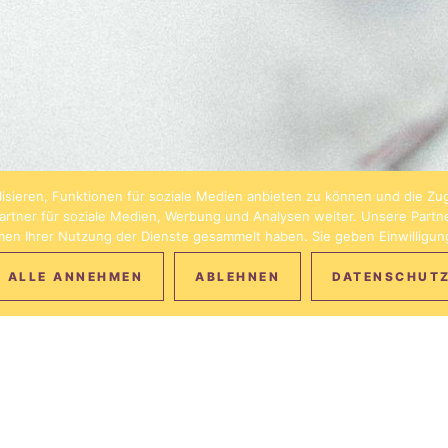
isieren, Funktionen für soziale Medien anbieten zu können und die Zug
rtner für soziale Medien, Werbung und Analysen weiter. Unsere Partn
hmen Ihrer Nutzung der Dienste gesammelt haben. Sie geben Einwilligu
ALLE ANNEHMEN
ABLEHNEN
DATENSCHUT
CH! BEI DER ANMELDUNG G